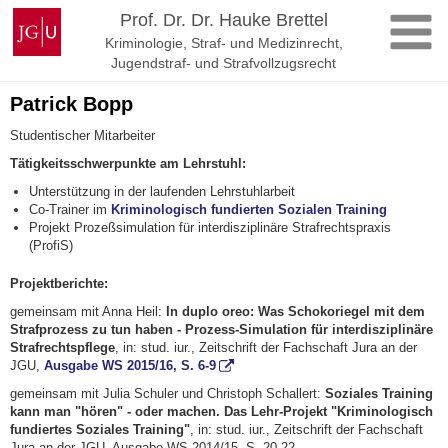
Zum
Johannes
Prof. Dr. Dr. Hauke Brettel
Inhalt
Gutenberg-
Kriminologie, Straf- und Medizinrecht,
springen
Universität
Jugendstraf- und Strafvollzugsrecht
Mainz
Patrick Bopp
Studentischer Mitarbeiter
Tätigkeitsschwerpunkte am Lehrstuhl:
Unterstützung in der laufenden Lehrstuhlarbeit
Co-Trainer im
Kriminologisch fundierten Sozialen Training
Projekt Prozeßsimulation für interdisziplinäre Strafrechtspraxis
(ProfiS)
Projektberichte:
gemeinsam mit Anna Heil:
In duplo oreo: Was Schokoriegel mit dem
Strafprozess zu tun haben - Prozess-Simulation für interdisziplinäre
Strafrechtspflege
, in: stud. iur., Zeitschrift der Fachschaft Jura an der
JGU,
Ausgabe WS 2015/16, S. 6-9
gemeinsam mit Julia Schuler und Christoph Schallert:
Soziales Training
kann man "hören" - oder machen. Das Lehr-Projekt "Kriminologisch
fundiertes Soziales Training"
, in: stud. iur., Zeitschrift der Fachschaft
Jura an der JGU, Ausgabe WS 2014/15, S. 20-22