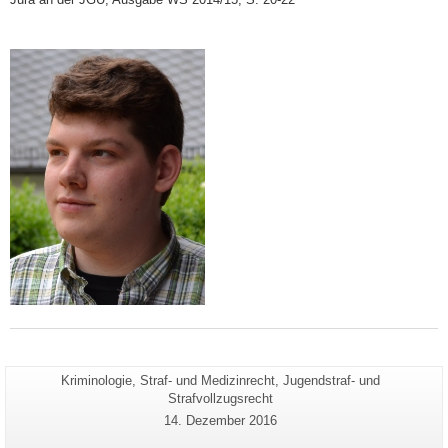
Seiten-
Kriminologie, Straf- und Medizinrecht, Jugendstraf- und
Zusätzliche
Name:
Strafvollzugsrecht
Informationen
Letzte
14. Dezember 2016
zu
Aktualisierung:
dieser