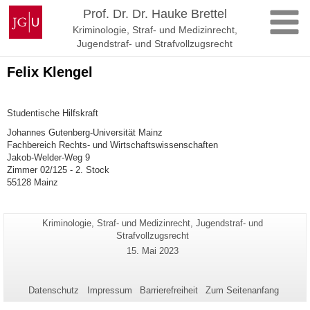
Zum
Johannes
Prof. Dr. Dr. Hauke Brettel
Inhalt
Gutenberg-
Kriminologie, Straf- und Medizinrecht,
springen
Universität
Jugendstraf- und Strafvollzugsrecht
Mainz
Felix Klengel
Studentische Hilfskraft
Johannes Gutenberg-Universität Mainz
Fachbereich Rechts- und Wirtschaftswissenschaften
Jakob-Welder-Weg 9
Zimmer 02/125 - 2. Stock
55128 Mainz
Seiten-
Kriminologie, Straf- und Medizinrecht, Jugendstraf- und
Zusätzliche
Name:
Strafvollzugsrecht
Informationen
Letzte
15. Mai 2023
zu
Aktualisierung:
dieser
Seite
Datenschutz
Impressum
Barrierefreiheit
Zum Seitenanfang