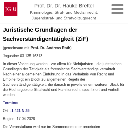
Zum
Johannes
Prof. Dr. Dr. Hauke Brettel
Inhalt
Gutenberg-
Kriminologie, Straf- und Medizinrecht,
springen
Universität
Jugendstraf- und Strafvollzugsrecht
Mainz
Juristische Grundlagen der
Sachverständigentätigkeit (ZiF)
(gemeinsam mit
Prof. Dr. Andreas Roth
)
Jogustine 03.135.16313
In dieser Vorlesung werden - vor allem für Nichtjuristen - die juristischen
Grundlagen der Tätigkeit als forensische Sachverständige vermittelt.
Nach einer allgemeinen Einführung in das Verhältnis von Recht und
Empirie folgt ein Block zu allgemeinen Regeln der
Sachverständigentätigkeit, die danach in jeweils einem weiteren Block für
die Rechtsgebiete Strafrecht und Familienrecht spezifiziert und vertieft
werden.
Termine:
Ort:
-1 421 N 25
Beginn: 17.04.2026
Die Veranstaltung wird nur im Sommersemester angeboten.