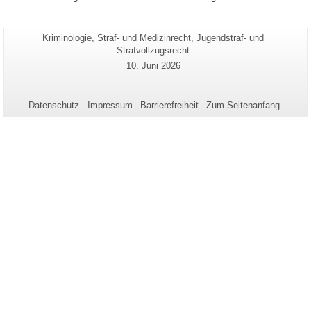
Seiten-
Kriminologie, Straf- und Medizinrecht, Jugendstraf- und
Zusätzliche
Name:
Strafvollzugsrecht
Informationen
Letzte
10. Juni 2026
zu
Aktualisierung:
dieser
Seite
Datenschutz
Impressum
Barrierefreiheit
Zum Seitenanfang