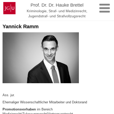
Zum
Johannes
Prof. Dr. Dr. Hauke Brettel
Inhalt
Gutenberg-
Kriminologie, Straf- und Medizinrecht,
springen
Universität
Jugendstraf- und Strafvollzugsrecht
Mainz
Yannick Ramm
Ass. jur.
Ehemaliger Wissenschaftlicher Mitarbeiter und Doktorand
Promotionsvorhaben
im Bereich
Medizinrecht/Zulassungsrecht/Vertragsarztrecht