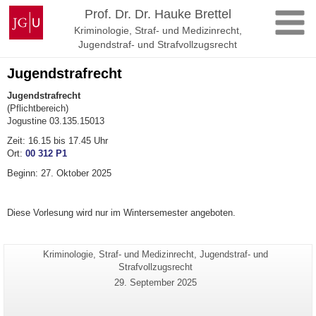
Zum
Johannes
Prof. Dr. Dr. Hauke Brettel
Inhalt
Gutenberg-
Kriminologie, Straf- und Medizinrecht,
springen
Universität
Jugendstraf- und Strafvollzugsrecht
Mainz
Jugendstrafrecht
Jugendstrafrecht
(Pflichtbereich)
Jogustine 03.135.15013
Zeit: 16.15 bis 17.45 Uhr
Ort:
00 312 P1
Beginn: 27. Oktober 2025
Diese Vorlesung wird nur im Wintersemester angeboten.
Seiten-
Kriminologie, Straf- und Medizinrecht, Jugendstraf- und
Zusätzliche
Name:
Strafvollzugsrecht
Informationen
Letzte
29. September 2025
zu
Aktualisierung:
dieser